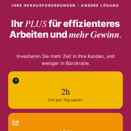
IHRE HERAUSFORDERUNGEN - UNSERE LÖSUNG
PLUS
Ihr
für effizienteres
mehr Gewinn
.
Arbeiten und
Investieren Sie mehr Zeit in Ihre Kunden, und
weniger in Bürokratie.
2h
Zeit pro Tag sparen