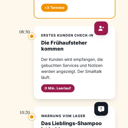
+3 Termine
08:30
ERSTES KUNDEN CHECK-IN
Die Frühaufsteher
kommen
Der Kunden wird empfangen, die
gebuchten Services und Notizen
werden angezeigt. Der Smalltalk
läuft.
0 Min. Leerlauf
10:20
WARNUNG VOM LAGER
Das Lieblings-Shampoo