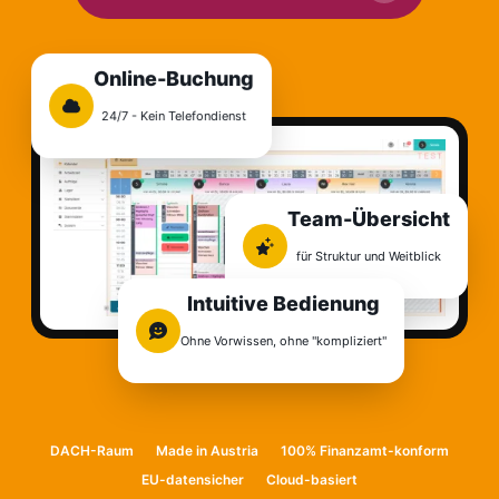
Online-Buchung
24/7 - Kein Telefondienst
Team-Übersicht
für Struktur und Weitblick
Intuitive Bedienung
Ohne Vorwissen, ohne "kompliziert"
DACH-Raum
Made in Austria
100% Finanzamt-konform
EU-datensicher
Cloud-basiert