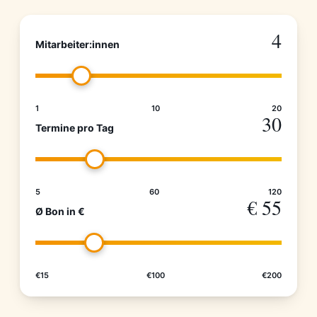
4
Mitarbeiter:innen
1
10
20
30
Termine pro Tag
5
60
120
€ 55
Ø Bon in €
€15
€100
€200